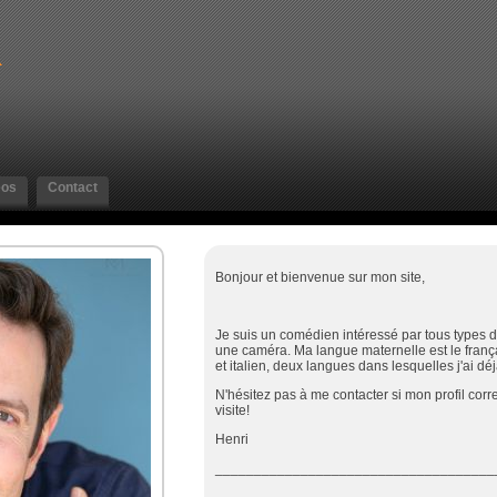
K
eos
Contact
Bonjour et bienvenue sur mon site,
Je suis un comédien intéressé par tous types d
une caméra. Ma langue maternelle est le franç
et italien, deux langues dans lesquelles j'ai déj
N'hésitez pas à me contacter si mon profil co
visite!
Henri
____________________________________