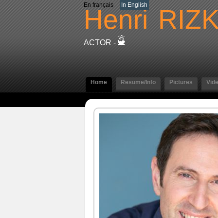
En français
In English
Henri
RIZ
ACTOR -
Home
Resume/Info
Pictures
Vid