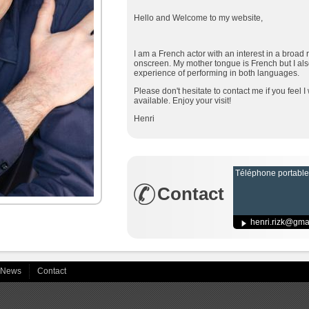
Hello and Welcome to my website,
I am a French actor with an interest in a broad
onscreen. My mother tongue is French but I al
experience of performing in both languages.
Please don't hesitate to contact me if you feel 
available. Enjoy your visit!
Henri
Téléphone portable
Contact
henri.rizk@gma
News
Contact